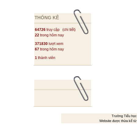
THỐNG KÊ
64726
truy cập (
chi tiết
)
22
trong hôm nay
371830
lượt xem
67
trong hôm nay
1
thành viên
Trường Tiểu học
Website được thừa kế t