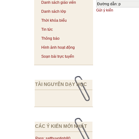
Danh sách giáo viên
Đường dẫn
:
p
Gửi ý kiến
Danh sách lớp
Thời khóa biểu
Tin tức
Thông báo
Hình ảnh hoạt động
Soạn bài trực tuyến
TÀI NGUYÊN DẠY HỌC
CÁC Ý KIẾN MỚI NHẤT
Pass: satthuvotinh80...