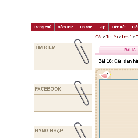
Trang chủ
Hòm thư
Tin học
Clip
Liên kết
Liê
Gốc
>
Tư liệu
>
Lớp 1
>
T
TÌM KIẾM
Bài 18:
Bài 18: Cắt, dán h
FACEBOOK
ĐĂNG NHẬP