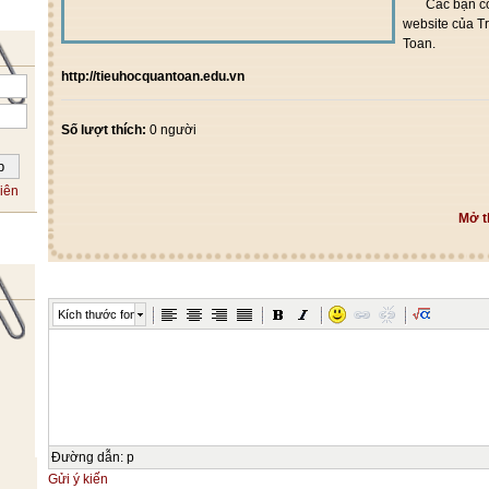
Các bạn có t
website của T
Toan.
http://tieuhocquantoan.edu.vn
Số lượt thích:
0 người
iên
Mở t
Kích thước font
Đường dẫn
:
p
Gửi ý kiến