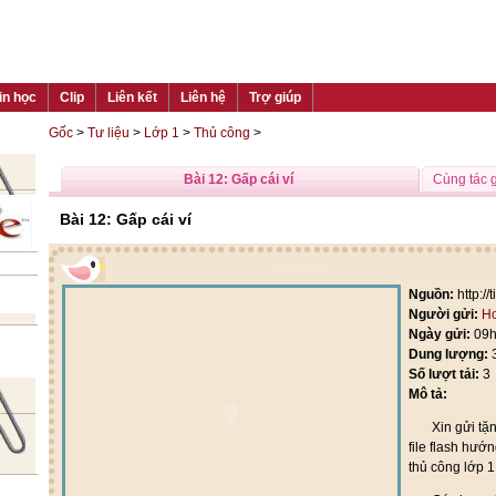
in học
Clip
Liên kết
Liên hệ
Trợ giúp
Gốc
>
Tư liệu
>
Lớp 1
>
Thủ công
>
Bài 12: Gấp cái ví
Cùng tác 
Bài 12: Gấp cái ví
Nguồn:
http:/
Người gửi:
Ho
Ngày gửi:
09h
Dung lượng:
Số lượt tải:
3
Mô tả:
Xin gửi tặng
file flash hư
thủ công lớp 1