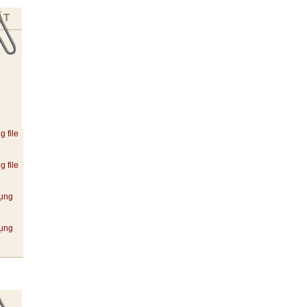
ẤT
g file
g file
dụng
dụng