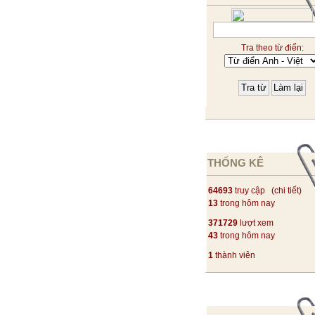
Tra theo từ điển:
THỐNG KÊ
64693
truy cập (
chi tiết
)
13
trong hôm nay
371729
lượt xem
43
trong hôm nay
1
thành viên