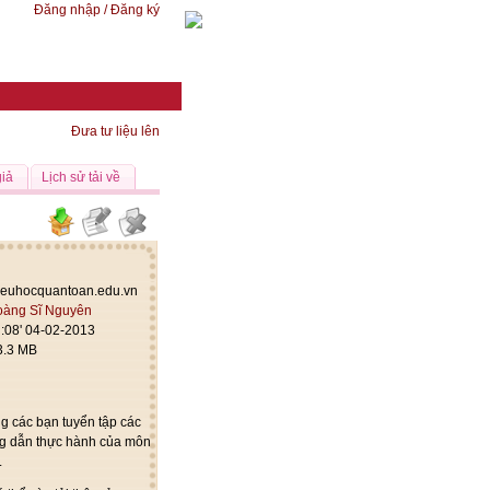
Đăng nhập / Đăng ký
Đưa tư liệu lên
giả
Lịch sử tải về
/tieuhocquantoan.edu.vn
àng Sĩ Nguyên
:08' 04-02-2013
3.3 MB
 các bạn tuyển tập các
ớng dẫn thực hành của môn
.