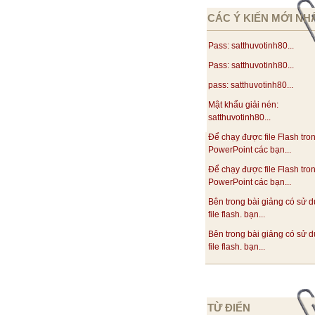
CÁC Ý KIẾN MỚI NH
Pass: satthuvotinh80...
Pass: satthuvotinh80...
pass: satthuvotinh80...
Mật khẩu giải nén:
satthuvotinh80...
Để chạy được file Flash tron
PowerPoint các bạn...
Để chạy được file Flash tron
PowerPoint các bạn...
Bên trong bài giảng có sử 
file flash. bạn...
Bên trong bài giảng có sử 
file flash. bạn...
TỪ ĐIỂN