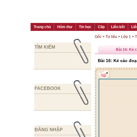
Trang chủ
Hòm thư
Tin học
Clip
Liên kết
Liê
Gốc
>
Tư liệu
>
Lớp 1
>
T
TÌM KIẾM
Bài 16: Kẻ 
Bài 16: Kẻ các đo
FACEBOOK
ĐĂNG NHẬP