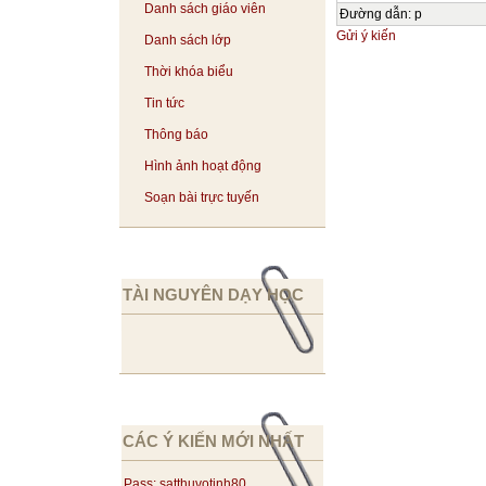
Danh sách giáo viên
Đường dẫn
:
p
Gửi ý kiến
Danh sách lớp
Thời khóa biểu
Tin tức
Thông báo
Hình ảnh hoạt động
Soạn bài trực tuyến
TÀI NGUYÊN DẠY HỌC
CÁC Ý KIẾN MỚI NHẤT
Pass: satthuvotinh80...