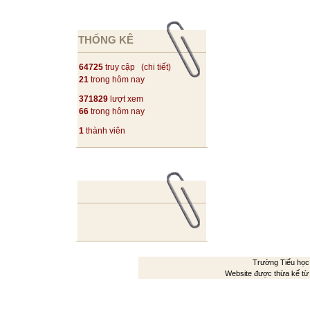
THỐNG KÊ
64725
truy cập (
chi tiết
)
21
trong hôm nay
371829
lượt xem
66
trong hôm nay
1
thành viên
Trường Tiểu học
Website được thừa kế t